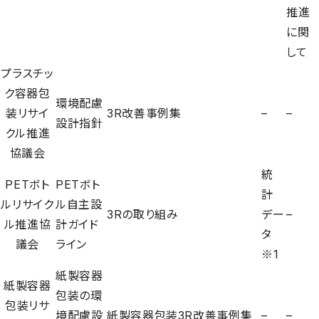
＋
アライアンス概要
推進
3R事例集
CLOMAの概要
に関
＋
会員・オブザーバー
統計データ等
して
会長あいさつ
CLOMA会員リスト
プラスチッ
ポジションペーパー
＋
入会のご案内
設立趣旨
ク容器包
オブザーバー・関係省庁・連携団体・アドバイザーリスト
環境配慮
装リサイ
入会のメリット
3R改善事例集
–
–
組織概要
設計指針
＋
FAQ
会員の属性
クル推進
入会について
組織図
協議会
入会・退会に関するFAQ
退会について
統
役員・幹事
PETボト
PETボト
活動・運営に関するFAQ
ご意見・お問い合わせ
計
ルリサイク
ル自主設
主な活動内容
3Rの取り組み
デー
–
ル推進協
計ガイド
タ
パブリケーション
議会
ライン
※1
規約・規則
紙製容器
個人情報保護方針
紙製容器
包装の環
WEBサイト利用規約
包装リサ
境配慮設
紙製容器包装3R改善事例集
–
–