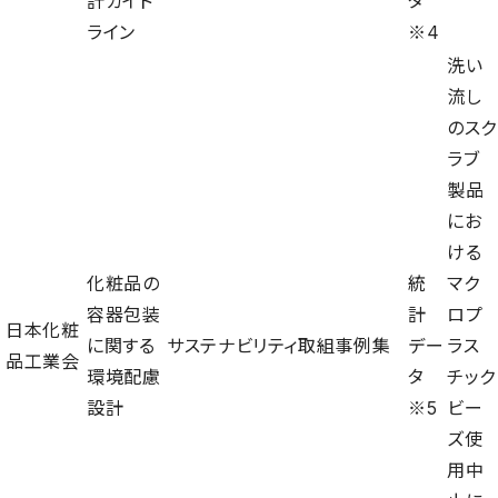
計ガイド
タ
ライン
※4
洗い
流し
のスク
ラブ
製品
にお
ける
化粧品の
統
マク
容器包装
計
ロプ
日本化粧
に関する
サステナビリティ取組事例集
デー
ラス
品工業会
環境配慮
タ
チック
設計
※5
ビー
ズ使
用中