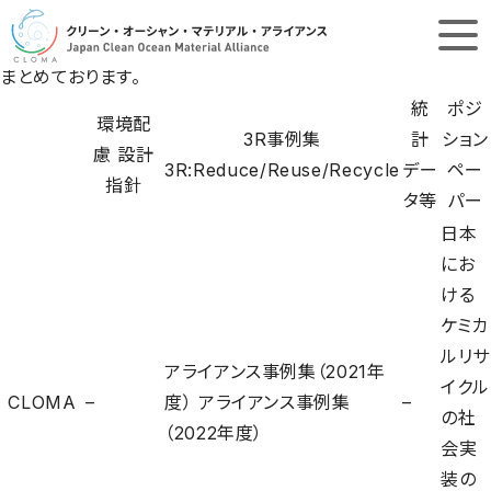
関連リンク集 一覧
各団体の「設計指針」「事例」「データ」に関する
リンク先情報
を
まとめております。
会員ログイン
English
統
ポジ
環境配
3R事例集
計
ション
慮 設計
3R:Reduce/Reuse/Recycle
デー
ペー
HOME
指針
タ等
パー
お知らせ
日本
にお
＋
ける
CLOMAについて
ケミカ
CLOMAの目標
ルリサ
＋
CLOMAの取り組み
アライアンス事例集（2021年
CLOMAが描く循環型社会
イクル
CLOMA
アライアンス事例
–
度）
アライアンス事例集
–
の社
＋
業界動向
CLOMAが生み出すシナジー
（2022年度）
会実
環境配慮 設計指針
装の