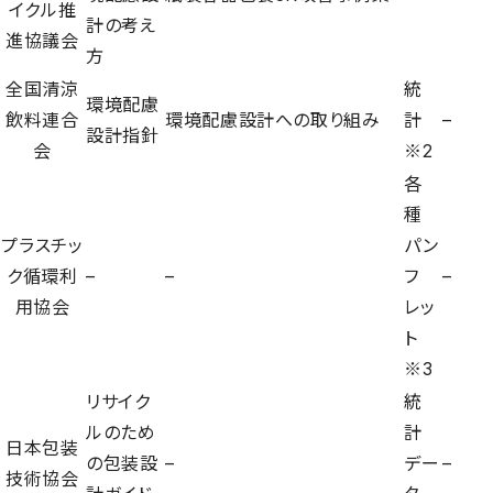
イクル推
計の考え
進協議会
方
全国清涼
統
環境配慮
飲料連合
環境配慮設計への取り組み
計
–
設計指針
会
※2
各
種
プラスチッ
パン
ク循環利
–
–
フ
–
用協会
レッ
ト
※3
リサイク
統
ルのため
計
日本包装
の包装設
–
デー
–
技術協会